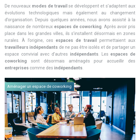
De nouveaux
modes de travail
se développent et s’adaptent aux
évolutions technologiques mais également au changement
d’organisation. Depuis quelques années, nous avons assisté à la
naissance de nombreux
espaces de coworking
. Après avoir pris
place dans les grandes villes, ils s’installent désormais en zones
rurales. À l’origine, ces
espaces de travail
permettaient aux
travailleurs indépendants
de ne pas être isolés et de partager un
espace convivial avec d’autres
indépendants
. Les
espaces de
coworking
sont désormais aménagés pour accueillir des
entreprises
comme des
indépendants
.
Aménager un espace de coworking