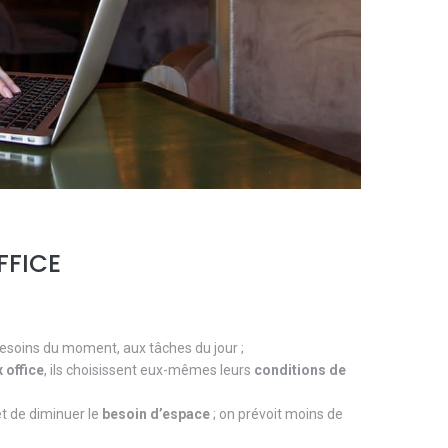
FFICE
besoins du moment, aux tâches du jour ;
x office
, ils choisissent eux-mêmes leurs
conditions de
 de diminuer le
besoin d’espace
; on prévoit moins de