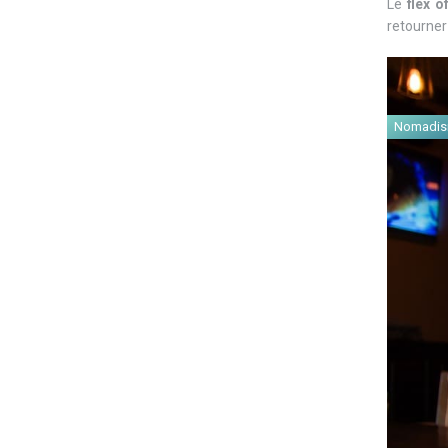
Le
flex o
retourner
Nomadis