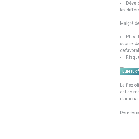
Dével
les différ
Malgré d
Plus d
sourire d
défavorab
Risque
Bureaux f
Le
flex of
est en m
d’aménag
Pour tous