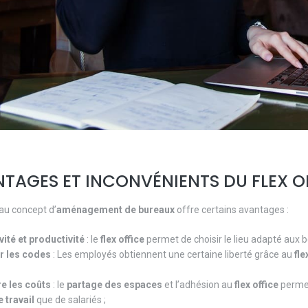
TAGES ET INCONVÉNIENTS DU FLEX O
au concept d’
aménagement de bureaux
offre certains avantages :
vité et productivité
: le
flex office
permet de choisir le lieu adapté aux 
r les codes
: Les employés obtiennent une certaine liberté grâce au
fle
e les coûts
: le
partage des espaces
et l’adhésion au
flex office
permet
 travail
que de salariés ;