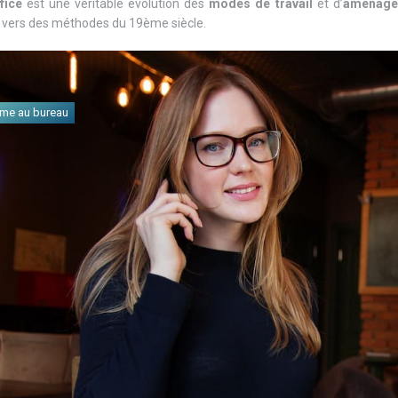
ffice
est une véritable évolution des
modes de travail
et d’
aménage
 vers des méthodes du 19ème siècle.
me au bureau