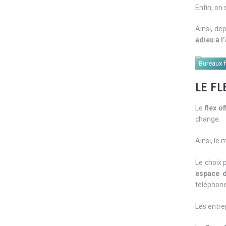
Enfin, on
Ainsi, de
adieu à l
Bureaux f
LE F
Le
flex of
change.
Ainsi, le 
Le choix 
espace d
téléphone
Les entre