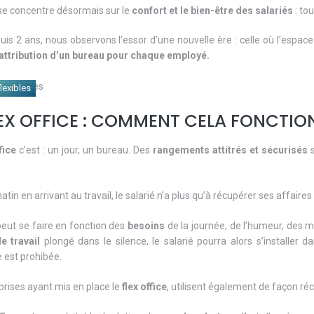
 se concentre désormais sur le
confort et le bien-être des salariés
: to
puis 2 ans, nous observons l’essor d’une nouvelle ère : celle où l’espa
’attribution d’un bureau pour chaque employé.
lexibles
LEX OFFICE : COMMENT CELA FONCTIO
fice
c’est : un jour, un bureau. Des
rangements attitrés et sécurisés
s
matin en arrivant au travail, le salarié n’a plus qu’à récupérer ses affaires
peut se faire en fonction des
besoins
de la journée, de l’humeur, des mi
e travail
plongé dans le silence, le salarié pourra alors s’installe
 est prohibée.
prises ayant mis en place le
flex office
, utilisent également de façon réc