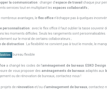
opper la communication
: changer d’
espace de travail
chaque jour per
ents services tout en multipliant les
espaces collaboratifs
;
e nombreux avantages, le
flex office
n’échappe pas à quelques inconvéni
e personnalisation
: avec le flex office il faut oublier la tasse souveni
ans les moments difficiles. Seuls les rangements sont personnalisable
lement sur le moral de certains collaborateurs ;
 de distraction
: La flexibilité ne convient pas à tout le monde, le man
lexibles
fice
a changé les codes de l’
aménagement de bureaux
.
ESKO Design 
esure de vous proposer des
aménagements de bureaux
adaptés aux
b
ement ou de rénovation de bureaux, contactez-nous !
 projets de
rénovation
et/ou d’
aménagement de bureaux
, contactez-