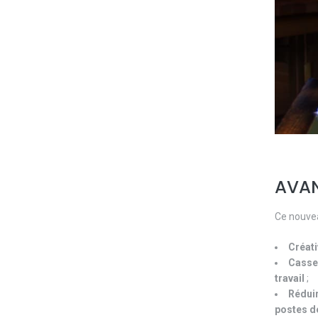
AVAN
Ce nouve
Créati
Casse
travail
;
Réduir
postes de