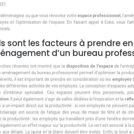
021
 déménagiez ou que vous rénoviez votre
espace professionnel
, l'am
yés et l’optimisation de l’espace. En faisant appel à Esko, vous fa
nnels.
s sont les facteurs à prendre e
énagement d’un bureau profess
erches récentes ont montré que la
disposition de l’espace
de l’entre
 aménagement du bureau professionnel permet d'optimiser la producti
férents, il est important de prendre en considération où les
employés
t
r les différentes activités de vos employés. La conception d’espaces ad
te d’intérieur spécialisé. Ces espaces peuvent être personnels, po
ation
. Il peut également s’agir de salles dédiées à l’inspiration et la
réfl
ge a un impact direct sur la productivité : si vos employés ne peuvent pas
clairage est source de fatigue des yeux, de maux de tête et de stre
la productivité : les employés qui travaillent près d'une fenêtre dorm
 également un effet majeur sur la productivité. Le vert est associé à la
on aux détails. Le jaune et le blanc doivent être évités. Enfin, le bru