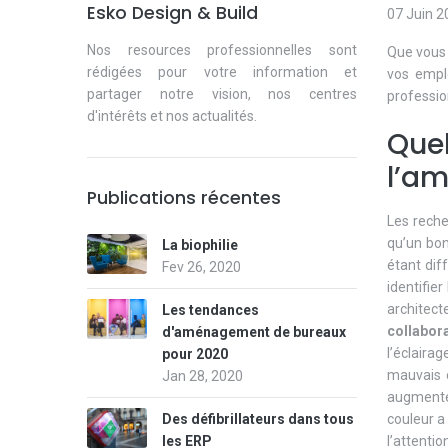
Esko Design & Build
07 Juin 2
Nos resources professionnelles sont
Que vous
rédigées pour votre information et
vos emplo
partager notre vision, nos centres
professio
d'intérêts et nos actualités.
Quel
l’am
Publications récentes
Les rech
qu’un bon
La biophilie
étant dif
Fev 26, 2020
identifie
architec
Les tendances
collabor
d'aménagement de bureaux
l’éclaira
pour 2020
mauvais é
Jan 28, 2020
augmente 
couleur a
Des défibrillateurs dans tous
l’attenti
les ERP