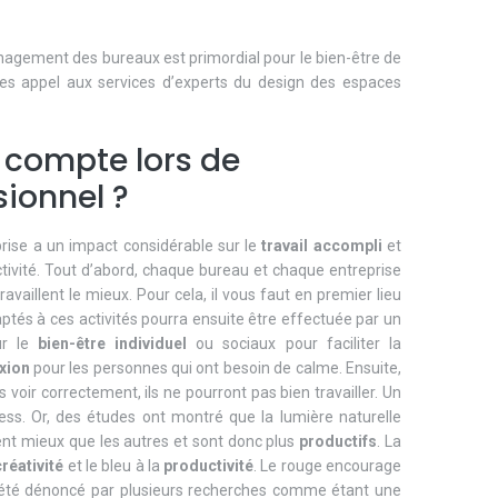
énagement des bureaux est primordial pour le bien-être de
ites appel aux services d’experts du design des espaces
n compte lors de
ionnel ?
prise a un impact considérable sur le
travail accompli
et
vité. Tout d’abord, chaque bureau et chaque entreprise
ravaillent le mieux. Pour cela, il vous faut en premier lieu
aptés à ces activités pourra ensuite être effectuée par un
ur le
bien-être individuel
ou sociaux pour faciliter la
exion
pour les personnes qui ont besoin de calme. Ensuite,
 voir correctement, ils ne pourront pas bien travailler. Un
ss. Or, des études ont montré que la lumière naturelle
ent mieux que les autres et sont donc plus
productifs
. La
créativité
et le bleu à la
productivité
. Le rouge encourage
it a été dénoncé par plusieurs recherches comme étant une